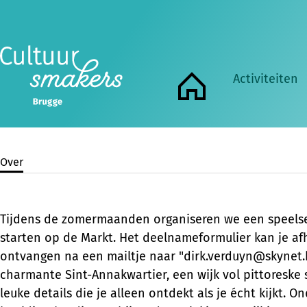
10:00
- 16:00
01
jul
Zomerzoektocht in Brugge – ontdek sa
2026
2026
30
sep
Activiteiten
Een fotozoektocht in Brugge! Samen s
Home
extra motivatie enkele mooie prijzen!
Over
Tijdens de zomermaanden organiseren we een speelse
starten op de Markt. Het deelnameformulier kan je af
ontvangen na een mailtje naar "dirk.verduyn@skynet.
charmante Sint-Annakwartier, een wijk vol pittoreske 
leuke details die je alleen ontdekt als je écht kijkt. 