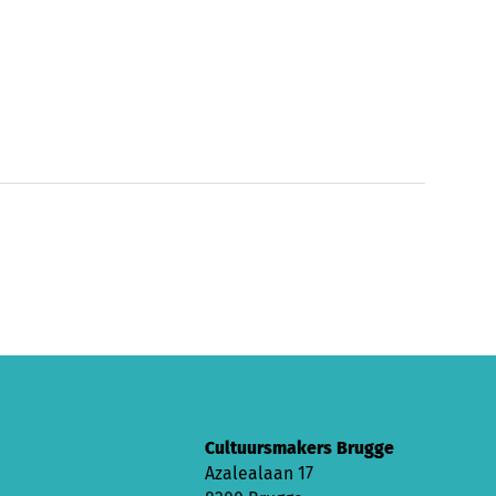
Cultuursmakers Brugge
Azalealaan 17