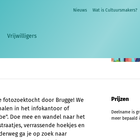
Nieuws
Wat is Cultuursmakers?
men de verborgen parels!
Vrijwilligers
peuren, ontdekken en genieten met als
Prijzen
 fotozoektocht door Brugge! We
halen in het infokantoor of
Deelname is gr
be". Doe mee en wandel naar het
meer bepaald i
straatjes, verrassende hoekjes en
Onderweg ga je op zoek naar